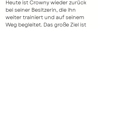
Heute ist Crowny wieder zurück 
bei seiner Besitzerin, die ihn 
weiter trainiert und auf seinem 
Weg begleitet. Das große Ziel ist 
klar: die Rückkehr in den 
Springsport.
Sein Weg zeigt, wie wichtig 
Geduld, gezielte Therapie und ein 
individuell abgestimmter 
Trainingsaufbau sind – besonders 
bei komplexen Themen wie dem 
Iliosakralgelenk.
Erfolgsgeschichten
Aktuelle Beiträge
Alle ansehen