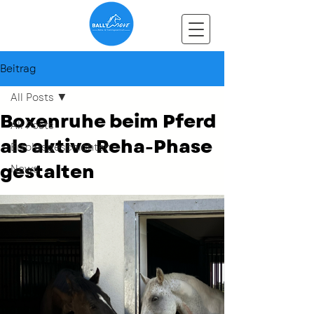
Beitrag
All Posts
Boxenruhe beim Pferd
All Posts
als aktive Reha-Phase
Erfolgsgeschichten
gestalten
News